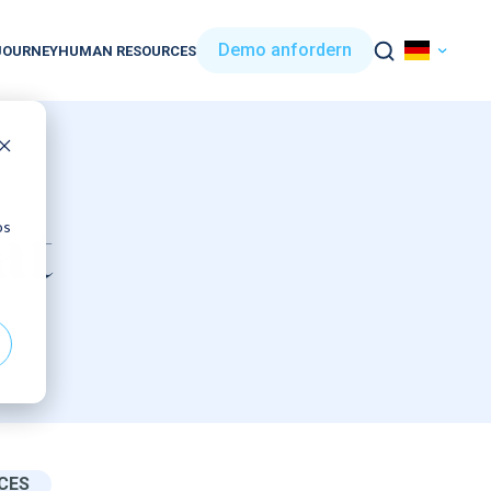
Demo anfordern
JOURNEY
HUMAN RESOURCES
os
at
CES