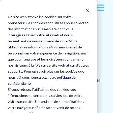
Ce site web stocke les cookies sur votre
Solution
ordinateur. Ces cookies sont utilisés pour collecter
des informations sur la manière dont vous
Clients
Multi-supports
interagissez avec notre site web et nous
permettent de nous souvenir de vous. Nous
Le seul outil pour
Ressources
Secteurs d'activité
utilisons ces informations afin d'améliorer et de
Écran tactile
personnaliser votre expérience de navigation, ainsi
communiquer
avec
Tarifs
Nos conseils pour une communication interne
que pour l'analyse et les indicateurs concernant
Application mobile
Grande Distribution
optimale
100%
de
vos
équipes
nos visiteurs à la fois sur ce site web et sur d'autres
Entreprise
supports. Pour en savoir plus sur les cookies que
Tarifs
Version desktop
BTP
nous utilisons, consultez notre
politique de
Améliorez votre communication interne grâce à un outil
🚀 Centre d'accompagnement
confidentialité
L'entreprise
Applications
unique
,
professionnel
et
accessible
à tous !
Transport et Logistique
Se connecter
🪙 Tarifs
Si vous refusez l'utilisation des cookies, vos
👨‍🍳 Nos recettes de communication interne
informations ne seront pas suivies lors de votre
Contacter notre équipe
Industrie
💰 Simulez votre ROI
Qui sommes-nous ?
visite sur ce site. Un seul cookie sera utilisé dans
Demander une démo
Publications
📁 Nos contenus téléchargeables
votre navigateur afin de se souvenir de ne pas
➝ Tous les secteurs d'activité