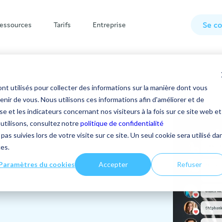
Se c
essources
Tarifs
Entreprise
tions
Témoignages clients
Tout savoir sur la plateforme
nt utilisés pour collecter des informations sur la manière dont vous
Nous contacter
Fonctionnalités
Co
Com
Qu
Steeple
ir de vous. Nous utilisons ces informations afin d'améliorer et de
co
po
in
e et les indicateurs concernant nos visiteurs à la fois sur ce site web et
Entreprises multisites
Modules
 utilisons, consultez notre
politique de confidentialité
❔FAQ
pas suivies lors de votre visite sur ce site. Un seul cookie sera utilisé da
Déco
Déco
Déc
Petites et moyennes entreprises
Statistiques
ces.
📖 Mises à jour produit
n
Grandes entreprises
Notifications
Paramètres du cookies
Accepter
Refuser
🟢 Statut de la plateforme
➝ Tous les témoignages clients