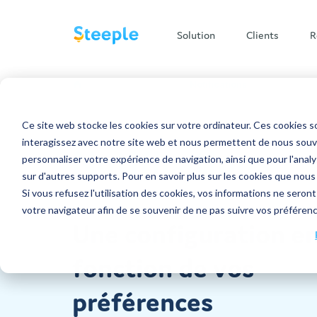
Solution
Clients
R
/
Solution
Fonctionnalites
Notifications
Secteurs d'activité
Nos conseils pour une
L'entreprise
Applica
Ce site web stocke les cookies sur votre ordinateur. Ces cookies so
Multi-supports
Tarifs
communication interne
interagissez avec notre site web et nous permettent de nous souven
Notifications
optimale
personnaliser votre expérience de navigation, ainsi que pour l'analys
Écran tactile
Grande Distribution
🪙 Tarifs
Qui sommes-nous ?
Publications
sur d'autres supports. Pour en savoir plus sur les cookies que nous
Si vous refusez l'utilisation des cookies, vos informations ne seront 
Application mobile
BTP
💰 Simulez votre ROI
Messagerie
Nous rejoindre
🚀 Centre d'accompagnement
votre navigateur afin de se souvenir de ne pas suivre vos préféren
Une configuration e
Version desktop
Transport et Logistique
Docs
👨‍🍳 Nos recettes de
Partenariat
communication interne
Industrie
Jobs
fonction de vos
📁 Nos contenus téléchargeables
➝ Tous les secteurs d'activité
préférences
Nos partenaires