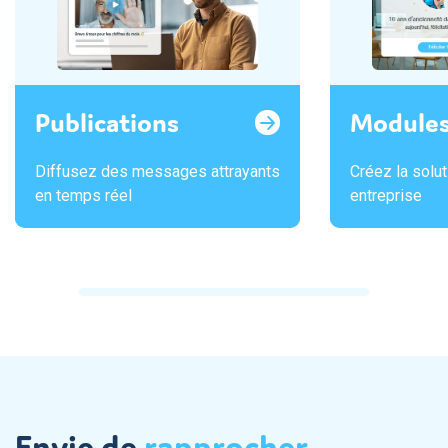
Publications
Module
Diffusez des messages attrayants
Créez la solu
en temps réel
entreprise
Envie de
rapprocher