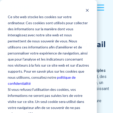
Ce site web stocke les cookies sur votre
Solution
Secteur du
BTP
ordinateur. Ces cookies sont utilisés pour collecter
des informations sur la manière dont vous
Clients
Multi-supports
interagissez avec notre site web et nous
permettent de nous souvenir de vous. Nous
Construisez la vie au travail
Ressources
Secteurs d'activité
utilisons ces informations afin d'améliorer et de
Écran tactile
de demain
personnaliser votre expérience de navigation, ainsi
Tarifs
Nos conseils pour une communication interne
que pour l'analyse et les indicateurs concernant
Application mobile
Grande Distribution
optimale
nos visiteurs à la fois sur ce site web et sur d'autres
Entreprise
Les
entreprises du BTP
sont touchées par de
multiples
supports. Pour en savoir plus sur les cookies que
Tarifs
Version desktop
BTP
problématiques
: un taux élevé d’accidents du travail, des
nous utilisons, consultez notre
politique de
🚀 Centre d'accompagnement
équipes éloignées, une fracture numérique et sociale, un
confidentialité
L'entreprise
Applications
Transport et Logistique
Se connecter
manque d'informations et de connaissances. En choisissant
🪙 Tarifs
Si vous refusez l'utilisation des cookies, vos
👨‍🍳 Nos recettes de communication interne
l’
outil collaboratif Steeple
, vous impliquez vos
informations ne seront pas suivies lors de votre
Contacter notre équipe
Industrie
collaborateurs, instaurez une proximité et une meilleure
💰 Simulez votre ROI
Qui sommes-nous ?
visite sur ce site. Un seul cookie sera utilisé dans
Publications
📁 Nos contenus téléchargeables
qualité de vie au travail.
votre navigateur afin de se souvenir de ne pas
➝ Tous les secteurs d'activité