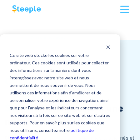
Solution
/
Entreprise
Qui sommes nous
Clients
Multi-supports
Ressources
Ce site web stocke les cookies sur votre
Secteurs d'activité
Écran tactile
ordinateur. Ces cookies sont utilisés pour collecter
des informations sur la manière dont vous
Tarifs
Nos conseils pour une communication interne
Qui
Application mobile
sommes-nous
?
interagissez avec notre site web et nous
Grande Distribution
optimale
permettent de nous souvenir de vous. Nous
Entreprise
Tarifs
Version desktop
utilisons ces informations afin d'améliorer et de
BTP
personnaliser votre expérience de navigation, ainsi
🚀 Centre d'accompagnement
L'entreprise
Steeple
:
une passion, une
Applications
que pour l'analyse et les indicateurs concernant
Transport et Logistique
Se connecter
🪙 Tarifs
nos visiteurs à la fois sur ce site web et sur d'autres
👨‍🍳 Nos recettes de communication interne
mission, une vision !
Contacter notre équipe
supports. Pour en savoir plus sur les cookies que
Industrie
💰 Simulez votre ROI
Qui sommes-nous ?
Publications
nous utilisons, consultez notre
politique de
📁 Nos contenus téléchargeables
confidentialité
Steeple
➝ Tous les secteurs d'activité
réunit des femmes et des hommes passionnés et