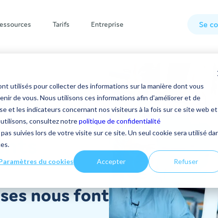
Se c
essources
Tarifs
Entreprise
tions
Témoignages clients
Tout savoir sur la plateforme
nt utilisés pour collecter des informations sur la manière dont vous
Nous contacter
Fonctionnalités
Co
Com
Qu
Steeple
ir de vous. Nous utilisons ces informations afin d'améliorer et de
co
po
in
e et les indicateurs concernant nos visiteurs à la fois sur ce site web et
Entreprises multisites
Modules
 utilisons, consultez notre
politique de confidentialité
❔FAQ
pas suivies lors de votre visite sur ce site. Un seul cookie sera utilisé da
ents
Déco
Déco
Déc
Petites et moyennes entreprises
Statistiques
ces.
📖 Mises à jour produit
Grandes entreprises
Notifications
Paramètres du cookies
Accepter
Refuser
🟢 Statut de la plateforme
➝ Tous les témoignages clients
ises nous font