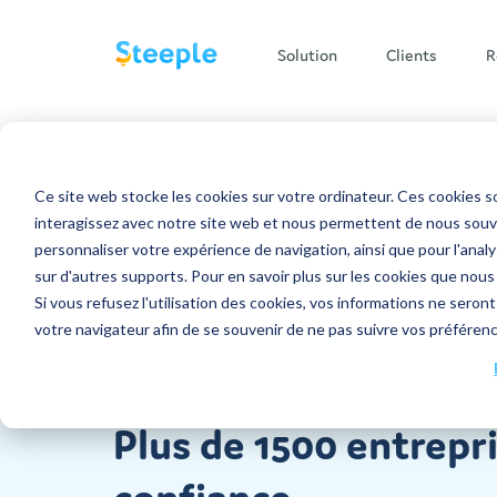
Solution
Clients
R
/
Clients
Temoignages clients
Secteurs d'activité
Nos conseils pour une
L'entreprise
Applica
Ce site web stocke les cookies sur votre ordinateur. Ces cookies so
Multi-supports
Tarifs
communication interne
interagissez avec notre site web et nous permettent de nous souven
optimale
personnaliser votre expérience de navigation, ainsi que pour l'analys
Écran tactile
Grande Distribution
🪙 Tarifs
Qui sommes-nous ?
Publications
sur d'autres supports. Pour en savoir plus sur les cookies que nous
Si vous refusez l'utilisation des cookies, vos informations ne seront 
Témoignages
cli
Application mobile
BTP
💰 Simulez votre ROI
Messagerie
Nous rejoindre
🚀 Centre d'accompagnement
votre navigateur afin de se souvenir de ne pas suivre vos préféren
Version desktop
Transport et Logistique
Docs
👨‍🍳 Nos recettes de
Partenariat
communication interne
Industrie
Jobs
Plus de 1500 entrepr
📁 Nos contenus téléchargeables
➝ Tous les secteurs d'activité
Nos partenaires