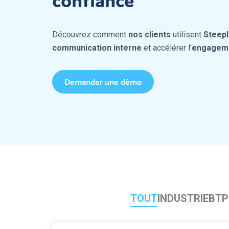
confiance
Devenir partenaire
Découvrez comment
nos clients
utilisent
Steep
communication interne
et accélérer l’
engageme
Demander une démo
TOUT
INDUSTRIE
BTP