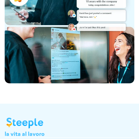
la
vita
al
lavoro