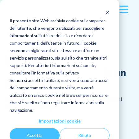
Il presente sito Web archivia cookie sul computer
Soluzione
dell'utente, che vengono utilizzati per raccogliere
informazioni sull'utilizzo del sito e ricordare i
Clienti
Multidevice
comportamenti dell'utente in futuro. I cookie
servono a migliorare il sito stesso e a offrire un
Prezzi
Informa il
100%
Applicazioni
Referenze dei clienti
servizio personalizzato, sia sul sito che tramite altri
supporti. Per ulteriori informazioni sui cookie,
dei
tuoi
collaboratori
in un
Risorse
consultare l'informativa sulla privacy
Pubblicazioni
Manifatturiero
Se non si accetta l'utilizzo, non verrà tenuta traccia
instante
Azienda
del comportamento durante visita, ma verrà
Ultimi articoli
Messaggistica
Edilizia e costruzioni
utilizzato un unico cookie nel browser per ricordare
Coinvolgi tutti i team nella vita dell'azienda, compresi i
che si è scelto di non registrare informazioni sulla
L'azienda
collaboratori sul campo.
L'importanza di implementare un processo di
Docs
GDO
Accedi
navigazione.
mobilità interna
Scoprire
Impostazioni cookie
Richiedi una demo
Jobs
Trasporto
Chi siamo
Richiedi una demo
Guarda il video
Azienda: come fare per cambiare lavoro?
Accetta
Rifiuta
Funzionalità
Scopri tutto