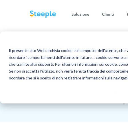
Soluzione
Clienti
/
Risorse
L'azienda
Blog e 
Il presente sito Web archivia cookie sul computer dell'utente, che ven
Multidevice
Referenze dei clienti
Ultimi articoli
ricordare i comportamenti dell'utente in futuro. I cookie servono a mig
che tramite altri supporti. Per ulteriori informazioni sui cookie, consu
Applicazioni
L'importanza di
Manifatturiero
Chi siamo
Risorse da sca
Se non si accetta l'utilizzo, non verrà tenuta traccia del comportam
implementare un
processo di mobilità
ricordare che si è scelto di non registrare informazioni sulla navigaz
interna
Edilizia e costruzioni
Cultura aziendale
Tutti i post de
Pubblicazioni
Scoprire
GDO
Centro di ass
Sfoglia la nos
Unisciti a noi
Azienda: come fare per
Messaggistica
le tue compet
cambiare lavoro?
Trasporto
Scoprire
Docs
Programma di promozione
Scopri tutto
Perché e come
implementare la
Jobs
mobilità interna nella