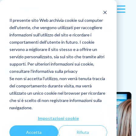
Il presente sito Web archivia cookie sul computer
Soluzione
Una soluzione inclusiva,
dell'utente, che vengono utilizzati per raccogliere
divertente, sicura e
informazioni sull'utilizzo del sito e ricordare i
Clienti
Multidevice
comportamenti dell'utente in futuro. I cookie
facile
da
usare
servono a migliorare il sito stesso e a offrire un
Prezzi
Applicazioni
Referenze dei clienti
servizio personalizzato, sia sul sito che tramite altri
supporti. Per ulteriori informazioni sui cookie,
Risorse
Richiedi una demo
consultare l'informativa sulla privacy
Pubblicazioni
Manifatturiero
Se non si accetta l'utilizzo, non verrà tenuta traccia
Azienda
del comportamento durante visita, ma verrà
Ultimi articoli
Messaggistica
Edilizia e costruzioni
utilizzato un unico cookie nel browser per ricordare
che si è scelto di non registrare informazioni sulla
L'azienda
L'importanza di implementare un processo di
Docs
GDO
Accedi
navigazione.
mobilità interna
Scoprire
Impostazioni cookie
Richiedi una demo
Jobs
Trasporto
Chi siamo
Azienda: come fare per cambiare lavoro?
Accetta
Rifiuta
Funzionalità
Scopri tutto