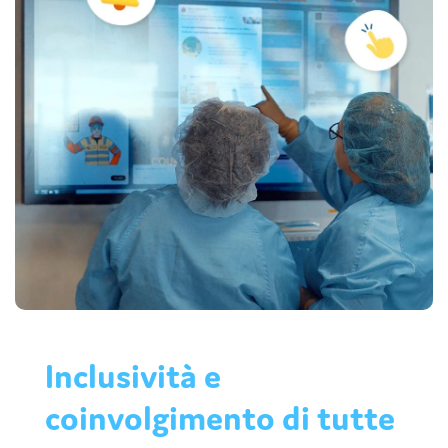
Azienda: come fare per cambiare lavoro?
Scopire l'applicazione
L'importanza di implementare un processo di
mobilità interna
Come scegliere gli strumenti
giusti per comunicare
internamente?
Scopire
Inclusività e
coinvolgimento di tutte