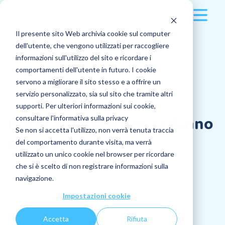
Il presente sito Web archivia cookie sul computer
Soluzione
dell'utente, che vengono utilizzati per raccogliere
informazioni sull'utilizzo del sito e ricordare i
Clienti
Multidevice
comportamenti dell'utente in futuro. I cookie
Referenze
dei
clienti
servono a migliorare il sito stesso e a offrire un
Prezzi
Applicazioni
Referenze dei clienti
servizio personalizzato, sia sul sito che tramite altri
supporti. Per ulteriori informazioni sui cookie,
Risorse
Più di 1000 aziende ci danno
consultare l'informativa sulla privacy
Pubblicazioni
Manifatturiero
Se non si accetta l'utilizzo, non verrà tenuta traccia
fiducia
Azienda
del comportamento durante visita, ma verrà
Ultimi articoli
Messaggistica
Edilizia e costruzioni
utilizzato un unico cookie nel browser per ricordare
che si è scelto di non registrare informazioni sulla
L'azienda
L'importanza di implementare un processo di
Docs
GDO
Scopri come i
nostri clienti
Accedi
utilizzano
Steeple
per
navigazione.
mobilità interna
migliorare la
comunicazione interna
e aumentare il
Scoprire
Impostazioni cookie
Richiedi una demo
Jobs
Trasporto
coinvolgimento dei collaboratori
.
Chi siamo
Azienda: come fare per cambiare lavoro?
Accetta
Rifiuta
Funzionalità
Scopri tutto