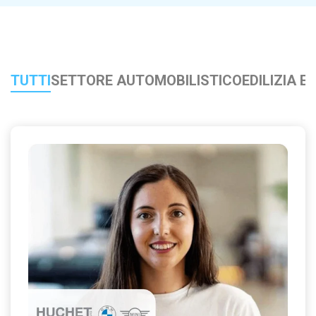
Azienda: come fare per cambiare lavoro?
Scopire l'applicazione
L'importanza di implementare un processo di
mobilità interna
TUTTI
SETTORE AUTOMOBILISTICO
EDILIZIA E
Come scegliere gli strumenti
giusti per comunicare
internamente?
Scopire