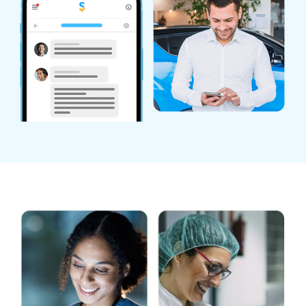
Azienda: come fare per cambiare lavoro?
Scopire l'applicazione
L'importanza di implementare un processo di
mobilità interna
Come scegliere gli strumenti
giusti per comunicare
internamente?
Scopire