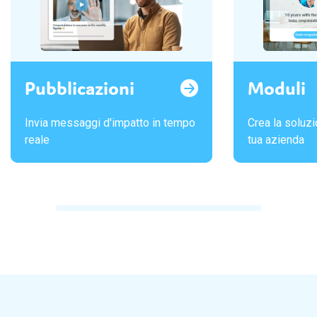
Pubblicazioni
Moduli
Invia messaggi d'impatto in tempo
Crea la soluzi
reale
tua azienda