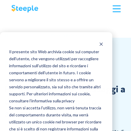
Soluzione
/
Soluzione
Funzionalita
Messaggistica
Clienti
Multidevice
Prezzi
Il presente sito Web archivia cookie sul computer
Applicazioni
Referenze dei clienti
dell'utente, che vengono utilizzati per raccogliere
Messaggistica
informazioni sull'utilizzo del sito e ricordare i
Risorse
comportamenti dell'utente in futuro. I cookie
Pubblicazioni
Manifatturiero
servono a migliorare il sito stesso e a offrire un
Azienda
Ultimi articoli
Fai arrivare i tuoi messaggi a
servizio personalizzato, sia sul sito che tramite altri
Messaggistica
Edilizia e costruzioni
supporti. Per ulteriori informazioni sui cookie,
L'azienda
destinazione in modo
consultare l'informativa sulla privacy
L'importanza di implementare un processo di
Docs
GDO
Accedi
mobilità interna
Se non si accetta l'utilizzo, non verrà tenuta traccia
ancora più preciso
Scoprire
Richiedi una demo
del comportamento durante visita, ma verrà
Jobs
Trasporto
Chi siamo
utilizzato un unico cookie nel browser per ricordare
Azienda: come fare per cambiare lavoro?
Funzionalità
che si è scelto di non registrare informazioni sulla
Scopri tutto