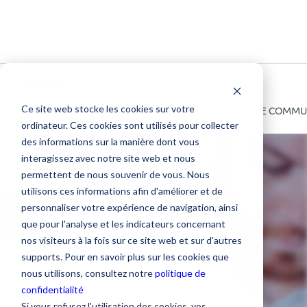
Retour
Ce site web stocke les cookies sur votre
TOUS
COMMUNICATION INTERNE
OUTILS DE COMMU
ordinateur. Ces cookies sont utilisés pour collecter
des informations sur la manière dont vous
interagissez avec notre site web et nous
permettent de nous souvenir de vous. Nous
OUTILS DE COMMUNICATION
utilisons ces informations afin d'améliorer et de
personnaliser votre expérience de navigation, ainsi
Quelles
que pour l'analyse et les indicateurs concernant
nos visiteurs à la fois sur ce site web et sur d'autres
informations faire
supports. Pour en savoir plus sur les cookies que
nous utilisons, consultez notre
politique de
confidentialité
figurer dans son
Si vous refusez l'utilisation des cookies, vos