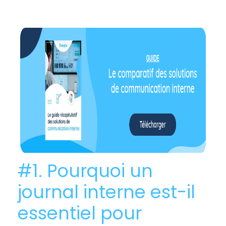
#1. Pourquoi un
journal interne est-il
essentiel pour