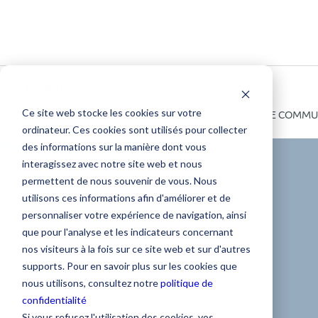
Retour
Ce site web stocke les cookies sur votre
TOUS
COMMUNICATION INTERNE
OUTILS DE COMMU
ordinateur. Ces cookies sont utilisés pour collecter
des informations sur la manière dont vous
interagissez avec notre site web et nous
permettent de nous souvenir de vous. Nous
OUTILS DE COMMUNICATION
utilisons ces informations afin d'améliorer et de
personnaliser votre expérience de navigation, ainsi
5 conseils pour
que pour l'analyse et les indicateurs concernant
nos visiteurs à la fois sur ce site web et sur d'autres
trouver l’outil de
supports. Pour en savoir plus sur les cookies que
nous utilisons, consultez notre
politique de
confidentialité
communication
Si vous refusez l'utilisation des cookies, vos