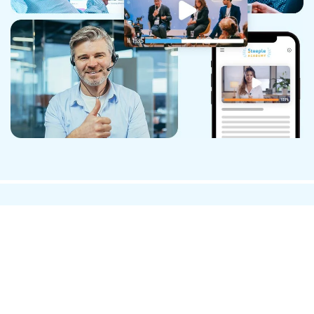
l'humain
derrière
les
mains
Nos services
Ressources