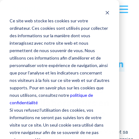
Ce site web stocke les cookies sur votre
Solution
ordinateur. Ces cookies sont utilisés pour collecter
WAAT
des informations sur la manière dont vous
Clients
Multi-supports
interagissez avec notre site web et nous
Comment un
permettent de nous souvenir de vous. Nous
Ressources
Secteurs d'activité
utilisons ces informations afin d'améliorer et de
outil
de
communication
Écran tactile
personnaliser votre expérience de navigation, ainsi
Tarifs
Nos conseils pour une communication interne
que pour l'analyse et les indicateurs concernant
interne
Application mobile
Grande Distribution
optimale
nos visiteurs à la fois sur ce site web et sur d'autres
Entreprise
transforme les
supports. Pour en savoir plus sur les cookies que
Tarifs
Version desktop
BTP
nous utilisons, consultez notre
politique de
collaborateurs en
🚀 Centre d'accompagnement
confidentialité
L'entreprise
Applications
Transport et Logistique
Se connecter
🪙 Tarifs
Si vous refusez l'utilisation des cookies, vos
ambassadeurs ?
👨‍🍳 Nos recettes de communication interne
informations ne seront pas suivies lors de votre
Contacter notre équipe
Industrie
💰 Simulez votre ROI
Qui sommes-nous ?
visite sur ce site. Un seul cookie sera utilisé dans
Publications
📁 Nos contenus téléchargeables
Découvrez le témoignage de l'
entreprise Waat
et sa
votre navigateur afin de se souvenir de ne pas
➝ Tous les secteurs d'activité