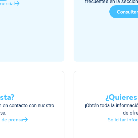
frecuentes en la secció
mercial
Consultar
ista?
¿Quieres 
 en contacto con nuestro
¡Obtén toda la informaci
sa.
de ofre
 de prensa
Solicitar inf