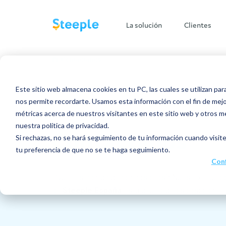
La solución
Clientes
/
Contactanos
La empresa
Blog y 
Este sitio web almacena cookies en tu PC, las cuales se utilizan par
Multidispositivo
Sectores empresariales
Nuevos articulos
nos permite recordarte. Usamos esta información con el fin de mejor
métricas acerca de nuestros visitantes en este sitio web y otros m
Aplicaciones
Las 5 etapas clave del
Sector Alimentación
¿Quiénes somos?
Todo el conte
nuestra política de privacidad.
ciclo de vida del
Contáctanos
empleado dentro de la
Si rechazas, no se hará seguimiento de tu información cuando visite
empresa
Gran Distribución
Nuestra cultura
Todos los artí
tu preferencia de que no se te haga seguimiento.
Publicaciones
Descubrir
Conf
Sector Industrial
Centro de ayu
Estamos contratando
¿Por qué y cómo
Mensajería instantanea
implantar la movilidad
¿Quieres contactar con nosotros? Nuestro equip
Más sectores de actividad
interna en tu empresa?
de
Steeple España
está a tu total disposición.
Docs
Programa de referidos
Descubrir
¿Cómo mejorar el
Jobs
reclutamiento interno
de tu organización?