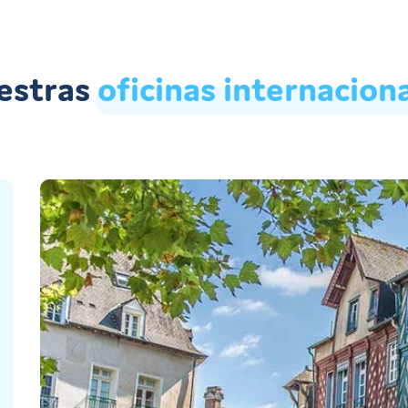
estras
oficinas
internacion