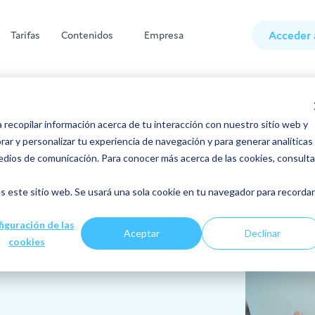
Acceder 
Tarifas
Contenidos
Empresa
contenidos
Funcionalidades
Casos de Éxito
Experiencia del empleado
a recopilar información acerca de tu interacción con nuestro sitio web y
¿P
La 
¿Qu
¿C
ar y personalizar tu experiencia de navegación y para generar analíticas
co
co
edios de comunicación. Para conocer más acerca de las cookies, consulta
nido descargable
Módulos Personalizables
E.Leclerc Pamplona
¿Por qué y cómo implantar la
Desc
Sab
movilidad interna en tu empresa?
s este sitio web. Se usará una sola cookie en tu navegador para recordar
Desc
Sab
culos del blog
Métricas
Frime
¿Cómo mejorar el reclutamiento
interno de tu organización?
iguración de las
da de Steeple
Notificaciones
RUBI Group
Aceptar
Declinar
cookies
o de expertos
¿Cómo cambiar de trabajo sin
Synerlab - Alcalá Farma
cambiar de empresa?