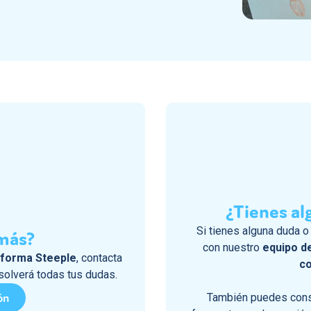
¿Tienes al
Si tienes alguna duda 
más?
con nuestro
equipo d
aforma Steeple
, contacta
co
solverá todas tus dudas.
ón
También puedes consu