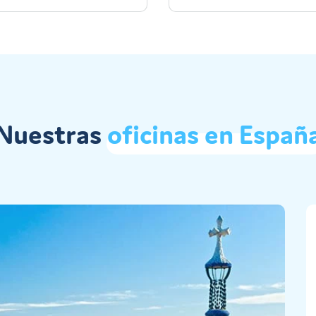
Nuestras
oficinas
en
Españ