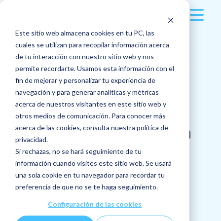
Este sitio web almacena cookies en tu PC, las
La solución
Las herramientas de
cuales se utilizan para recopilar información acerca
de tu interacción con nuestro sitio web y nos
comunicación interna
Clientes
Multidispositivo
permite recordarte. Usamos esta información con el
fin de mejorar y personalizar tu experiencia de
Tarifas
Aplicaciones
Sectores empresariales
navegación y para generar analíticas y métricas
¿Cómo elegir la
acerca de nuestros visitantes en este sitio web y
Contenidos
otros medios de comunicación. Para conocer más
Publicaciones
Sector Alimentación
herramienta adecuada
acerca de las cookies, consulta nuestra política de
Empresa
privacidad.
Nuevos articulos
Mensajería instantanea
Gran Distribución
para comunicar
Si rechazas, no se hará seguimiento de tu
información cuando visites este sitio web. Se usará
La empresa
Las 5 etapas clave del ciclo de vida del
Docs
Sector Industrial
internamente?
Acceder a Steeple
una sola cookie en tu navegador para recordar tu
empleado dentro de la empresa
preferencia de que no se te haga seguimiento.
Descubrir
Solicitar demostración
Jobs
Más sectores de actividad
¿Quiénes somos?
Configuración de las cookies
¿Por qué y cómo implantar la movilidad
Funcionalidades
Casos de Éxito
interna en tu empresa?