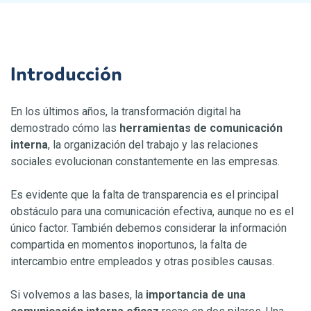
¿Cómo mejorar el reclutamiento interno de tu
organización?
Introducción
¿Cómo cambiar de trabajo sin cambiar de
empresa?
En los últimos años, la transformación digital ha
¿Cómo elegir la herramienta de
demostrado cómo las
herramientas de
comunicación
interna
, la organización del trabajo y las relaciones
comunicación interna adecuada?
sociales evolucionan constantemente en las empresas.
Saber más
Es evidente que la falta de transparencia es el principal
obstáculo para una comunicación efectiva, aunque no es el
único factor. También debemos considerar la información
compartida en momentos inoportunos, la falta de
intercambio entre empleados y otras posibles causas.
Si volvemos a las bases, la
importancia de una