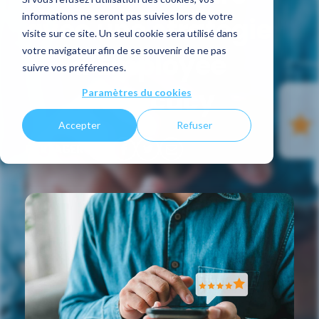
informations ne seront pas suivies lors de votre
avec une stratégie
visite sur ce site. Un seul cookie sera utilisé dans
votre navigateur afin de se souvenir de ne pas
d’Employee
suivre vos préférences.
advocacy
Paramètres du cookies
Accepter
Refuser
PARTAGER