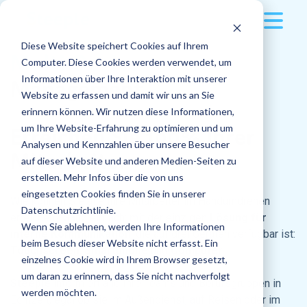
Diese Website speichert Cookies auf Ihrem
Lösung
Multi-Device
Computer. Diese Cookies werden verwendet, um
Informationen über Ihre Interaktion mit unserer
Management
Kunden
Multi-Device
Website zu erfassen und damit wir uns an Sie
erinnern können. Wir nutzen diese Informationen,
Preise
Anwendungen
Referenzen von Kunden
um Ihre Website-Erfahrung zu optimieren und um
Erreichen Sie 100% Ihrer
Analysen und Kennzahlen über unsere Besucher
Mitarbeiter
Ressourcen
auf dieser Website und anderen Medien-Seiten zu
Publikationen
Automotive
erstellen. Mehr Infos über die von uns
Unternehmen
eingesetzten Cookies finden Sie in unserer
Neueste Artikel
Wie können Sie alle Ihre Mitarbeiter im Handumdrehen
Messenger
Bauwesen
Datenschutzrichtlinie.
erreichen? Ganz einfach: mit der einzigen
Lösung für
Wenn Sie ablehnen, werden Ihre Informationen
Das Unternehmen
interne Kommunikation
, die auf drei Geräten verfügbar ist:
Die Bedeutung der Einführung eines
Jobs
Grosshandel
Einloggen
beim Besuch dieser Website nicht erfasst. Ein
internen Mobilitätsprozesses
Touchscreen
,
Smartphone
und
Computer
.
einzelnes Cookie wird in Ihrem Browser gesetzt,
Entdecken
Demo anfordern
Docs
Weitere Referenzen entdecken
Über uns
um daran zu erinnern, dass Sie nicht nachverfolgt
Steeple
informiert alle Ihre Teams und Berufsgruppen in
Wie verläuft eine Bewerbung für einen
werden möchten.
Jobwechsel erfolgreich innerhalb des
Echtzeit, egal ob sie im Außendienst, auf Reisen oder im
Funktionen
Erfahrungsberichte
Unternehmens?