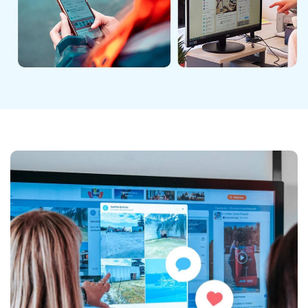
Wie verläuft eine Bewerbung für einen Jobwechsel
erfolgreich innerhalb des Unternehmens?
Warum und wie sollte interne Mobilität in
Unternehmen eingeführt werden?
Wie wählt man die richtigen
Tools für die interne
Kommunikation?
Entdecken