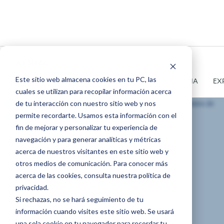
Volver
Este sitio web almacena cookies en tu PC, las
TODOS
ARTÍCULOS
COMUNICACIÓN INTERNA
EX
cuales se utilizan para recopilar información acerca
de tu interacción con nuestro sitio web y nos
permite recordarte. Usamos esta información con el
fin de mejorar y personalizar tu experiencia de
COMUNICACIÓN INTERNA
navegación y para generar analíticas y métricas
acerca de nuestros visitantes en este sitio web y
ARTÍCULOS
otros medios de comunicación. Para conocer más
La pantalla de
acerca de las cookies, consulta nuestra política de
privacidad.
Si rechazas, no se hará seguimiento de tu
visualización de
información cuando visites este sitio web. Se usará
una sola cookie en tu navegador para recordar tu