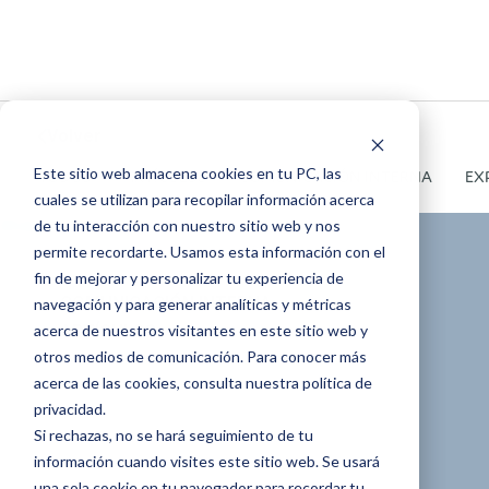
Volver
Este sitio web almacena cookies en tu PC, las
TODOS
ARTÍCULOS
COMUNICACIÓN INTERNA
EX
cuales se utilizan para recopilar información acerca
de tu interacción con nuestro sitio web y nos
permite recordarte. Usamos esta información con el
fin de mejorar y personalizar tu experiencia de
COMUNICACIÓN INTERNA
navegación y para generar analíticas y métricas
acerca de nuestros visitantes en este sitio web y
ARTÍCULOS
otros medios de comunicación. Para conocer más
¿Cómo alcanzar
acerca de las cookies, consulta nuestra política de
privacidad.
Si rechazas, no se hará seguimiento de tu
los objetivos de un
información cuando visites este sitio web. Se usará
una sola cookie en tu navegador para recordar tu