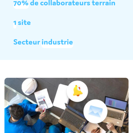
70%
de collaborateurs terrain
1
site
Secteur
industrie