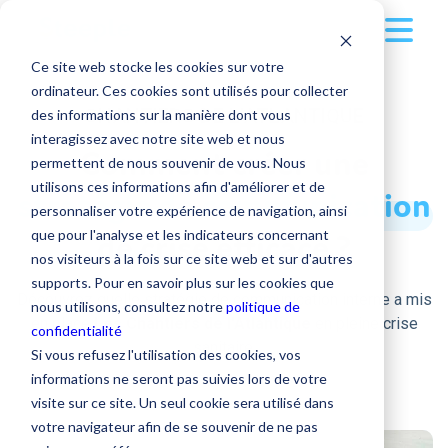
Ce site web stocke les cookies sur votre
Solution
ordinateur. Ces cookies sont utilisés pour collecter
CHANTIERS DE L'ATLANTIQUE
des informations sur la manière dont vous
Clients
Multi-supports
interagissez avec notre site web et nous
Comment créer une
permettent de nous souvenir de vous. Nous
Ressources
Secteurs d'activité
utilisons ces informations afin d'améliorer et de
stratégie
de
communication
Écran tactile
personnaliser votre expérience de navigation, ainsi
Tarifs
Nos conseils pour une communication interne
que pour l'analyse et les indicateurs concernant
de crise efficace ?
Application mobile
Grande Distribution
optimale
nos visiteurs à la fois sur ce site web et sur d'autres
Entreprise
supports. Pour en savoir plus sur les cookies que
Tarifs
Version desktop
BTP
Découvrez quelle stratégie de communication interne a mis
nous utilisons, consultez notre
politique de
en place
Les Chantiers de l'Atlantique
en pleine crise
🚀 Centre d'accompagnement
confidentialité
L'entreprise
Applications
Transport et Logistique
sanitaire.
Se connecter
🪙 Tarifs
Si vous refusez l'utilisation des cookies, vos
👨‍🍳 Nos recettes de communication interne
informations ne seront pas suivies lors de votre
Contacter notre équipe
Industrie
💰 Simulez votre ROI
Qui sommes-nous ?
visite sur ce site. Un seul cookie sera utilisé dans
Publications
📁 Nos contenus téléchargeables
votre navigateur afin de se souvenir de ne pas
➝ Tous les secteurs d'activité