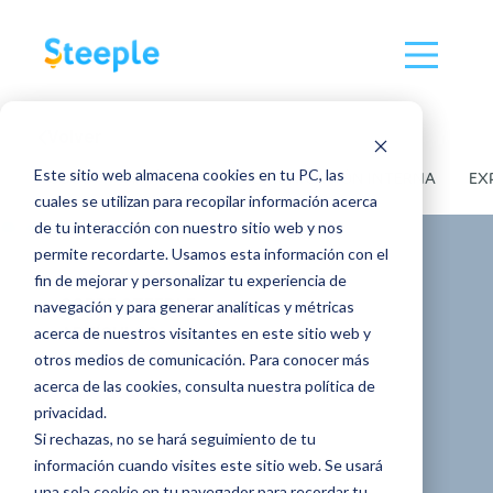
Volver
Este sitio web almacena cookies en tu PC, las
TODOS
ARTÍCULOS
COMUNICACIÓN INTERNA
EX
cuales se utilizan para recopilar información acerca
de tu interacción con nuestro sitio web y nos
permite recordarte. Usamos esta información con el
fin de mejorar y personalizar tu experiencia de
SOBRE STEEPLE
navegación y para generar analíticas y métricas
acerca de nuestros visitantes en este sitio web y
ARTÍCULOS
otros medios de comunicación. Para conocer más
HERRAMIENTAS DE COMUNICACIÓN
acerca de las cookies, consulta nuestra política de
privacidad.
Steeple vs
Si rechazas, no se hará seguimiento de tu
información cuando visites este sitio web. Se usará
Microsoft Teams:
una sola cookie en tu navegador para recordar tu