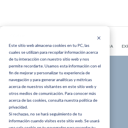
Volver
Este sitio web almacena cookies en tu PC, las
TODOS
ARTÍCULOS
COMUNICACIÓN INTERNA
EX
cuales se utilizan para recopilar información acerca
de tu interacción con nuestro sitio web y nos
permite recordarte. Usamos esta información con el
fin de mejorar y personalizar tu experiencia de
COMUNICACIÓN INTERNA
navegación y para generar analíticas y métricas
acerca de nuestros visitantes en este sitio web y
ARTÍCULOS
otros medios de comunicación. Para conocer más
[DOSIER] Implicar
acerca de las cookies, consulta nuestra política de
privacidad.
Si rechazas, no se hará seguimiento de tu
a la dirección en la
información cuando visites este sitio web. Se usará
una sola cookie en tu navegador para recordar tu