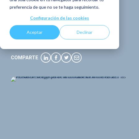
tus empleados? | 6
preferencia de que no se te haga seguimiento.
recetas dedicadas
Configuración de las cookies
a la dirección
Aceptar
Declinar
COMPARTE