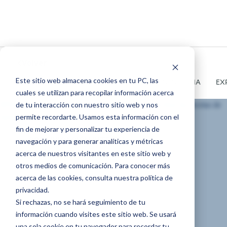
Volver
Este sitio web almacena cookies en tu PC, las
TODOS
ARTÍCULOS
COMUNICACIÓN INTERNA
EX
cuales se utilizan para recopilar información acerca
de tu interacción con nuestro sitio web y nos
permite recordarte. Usamos esta información con el
fin de mejorar y personalizar tu experiencia de
COMUNICACIÓN INTERNA
navegación y para generar analíticas y métricas
acerca de nuestros visitantes en este sitio web y
ARTÍCULOS
otros medios de comunicación. Para conocer más
¿Cómo
acerca de las cookies, consulta nuestra política de
privacidad.
Si rechazas, no se hará seguimiento de tu
comunicarte con
información cuando visites este sitio web. Se usará
una sola cookie en tu navegador para recordar tu