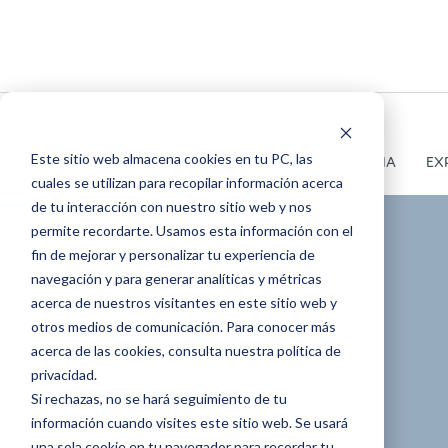
Volver
Este sitio web almacena cookies en tu PC, las
TODOS
ARTÍCULOS
COMUNICACIÓN INTERNA
EX
cuales se utilizan para recopilar información acerca
de tu interacción con nuestro sitio web y nos
permite recordarte. Usamos esta información con el
fin de mejorar y personalizar tu experiencia de
COMUNICACIÓN INTERNA
navegación y para generar analíticas y métricas
acerca de nuestros visitantes en este sitio web y
ARTÍCULOS
otros medios de comunicación. Para conocer más
¿Por qué el evento
acerca de las cookies, consulta nuestra política de
privacidad.
Si rechazas, no se hará seguimiento de tu
interno está en el
información cuando visites este sitio web. Se usará
una sola cookie en tu navegador para recordar tu