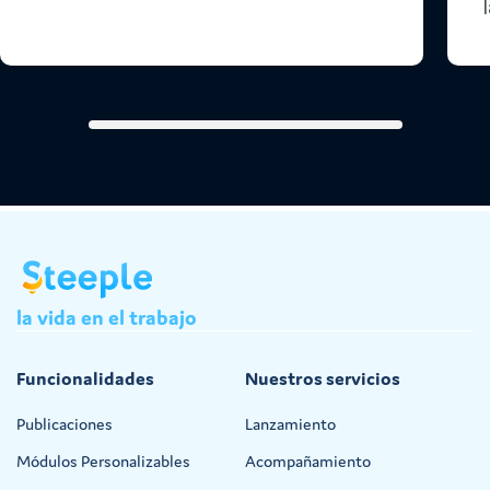
l
la
vida
en
el
trabajo
Funcionalidades
Nuestros servicios
Publicaciones
Lanzamiento
Módulos Personalizables
Acompañamiento